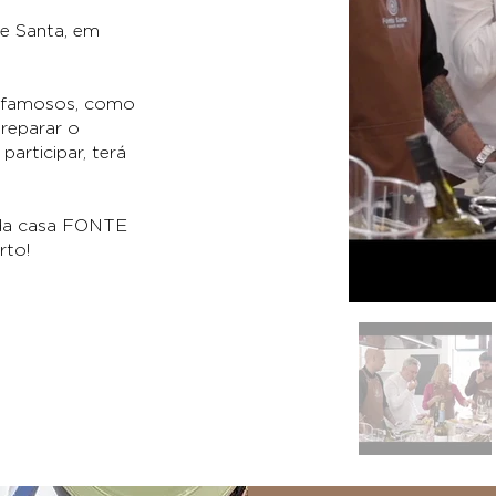
te Santa, em
s famosos, como
preparar o
participar, terá
 da casa FONTE
rto!