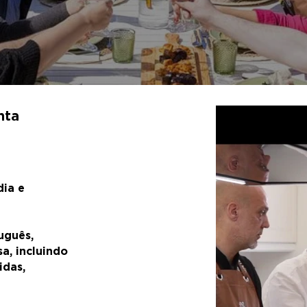
nta
dia e
uguês,
a, incluindo
idas,