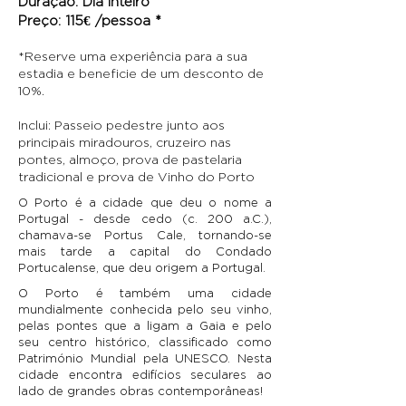
Duração: Dia inteiro
Preço: 115€ /pessoa *
*Reserve uma experiência para a sua
estadia e beneficie de um desconto de
10%.
Inclui: Passeio pedestre junto aos
principais miradouros, cruzeiro nas
pontes, almoço, prova de pastelaria
tradicional e prova de Vinho do Porto
O Porto é a cidade que deu o nome a
Portugal - desde cedo (c. 200 a.C.),
chamava-se Portus Cale, tornando-se
mais tarde a capital do Condado
Portucalense, que deu origem a Portugal.
O Porto é também uma cidade
mundialmente conhecida pelo seu vinho,
pelas pontes que a ligam a Gaia e pelo
seu centro histórico, classificado como
Património Mundial pela UNESCO. Nesta
cidade encontra edifícios seculares ao
lado de grandes obras contemporâneas!