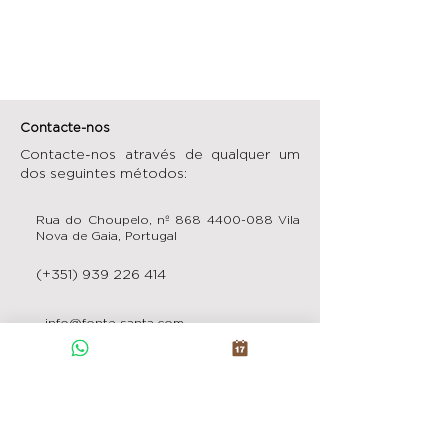
Contacte-nos
Contacte-nos através de qualquer um
dos seguintes métodos:
Rua do Choupelo, nº
868 4400-088
Vila
Nova de Gaia, Portugal
(+351)
939 226 414
info@fonte-santa.com
Registo Nacional de Turismo:
121614 / AL