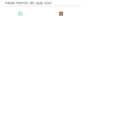
nada menos do que isso.
Contacte-nos
Contacte-nos através de qualquer um
dos seguintes métodos:
Rua do Choupelo, nº
868 4400-088
Vila
Nova de Gaia, Portugal
(+351)
939 226 414
info@fonte-santa.com
Registo Nacional de Turismo:
121614 / AL
A Casa Senhorial da FONTE SANTA