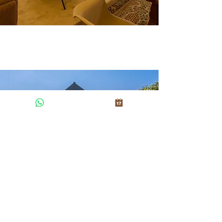
Offre
Printemps
Jusqu'à 25% off (min.
2 nights)
Valable entre le 21 Mar
et le 21 Mai