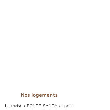
Fonte Santa Manor House
Fonte Santa 
Nos logements
Interior Video
Interior Video
La maison FONTE SANTA dispose