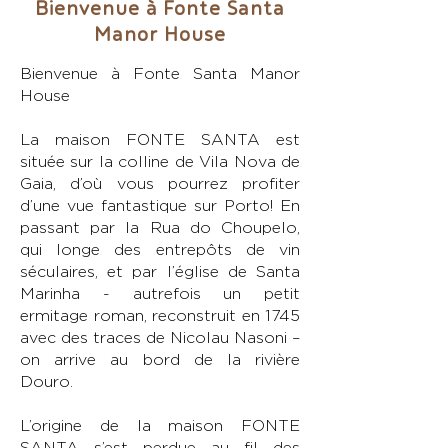
Bienvenue à Fonte Santa
Fonte Santa Manor House
Manor House
Presentation Video
Bienvenue à Fonte Santa Manor
House
La maison FONTE SANTA est
située sur la colline de Vila Nova de
Gaia, d’où vous pourrez profiter
d’une vue fantastique sur Porto! En
passant par la Rua do Choupelo,
qui longe des entrepôts de vin
séculaires, et par l’église de Santa
Marinha - autrefois un petit
ermitage roman, reconstruit en 1745
avec des traces de Nicolau Nasoni –
on arrive au bord de la rivière
Douro.
L’origine de la maison FONTE
SANTA s’est perdue au fil des