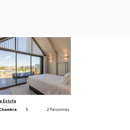
a Estufa
2 Personnes
 Chambre
1