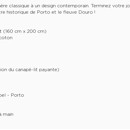
ère classique à un design contemporain. Terminez votre j
ntre historique de Porto et le fleuve Douro !
rt (160 cm x 200 cm)
 coton
ation du canapé-lit payante)
bel - Porto
à main