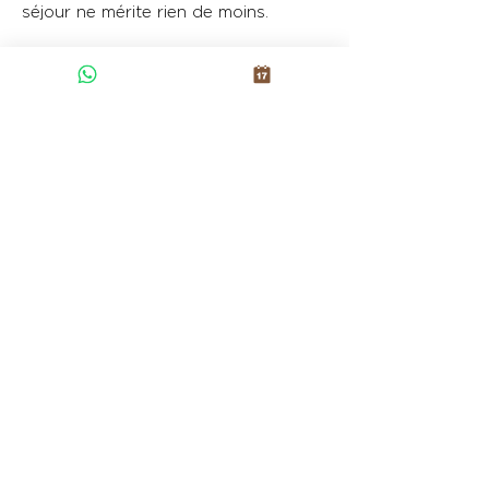
séjour ne mérite rien de moins.
Contactez-nous
Veuillez nous contacter en utilisant l'une
des méthodes suivantes :
Rua do Choupelo, nº
868 4400-088
Vila
Nova de Gaia, Portugal
(+351)
939 226 414
info@fonte-santa.com
Registre national du tourisme :
121614 / AL
Le manoir de Fonte Santa est situé à