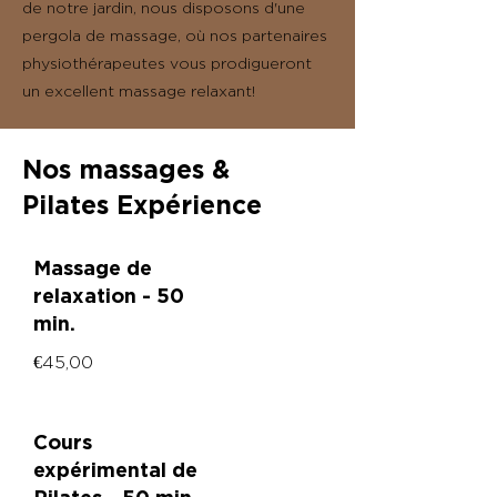
de notre jardin, nous disposons d'une
pergola de massage, où nos partenaires
physiothérapeutes vous prodigueront
un excellent massage relaxant!
Nos massages &
Pilates Expérience
Massage de
relaxation - 50
min.
€45,00
Cours
expérimental de