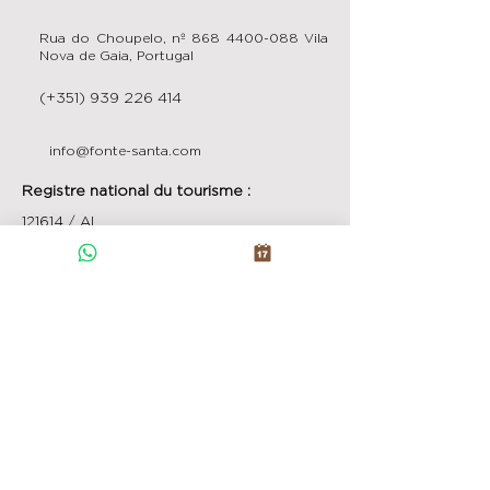
Rua do Choupelo, nº
868 4400-088
Vila
Nova de Gaia, Portugal
(+351)
939 226 414
info@fonte-santa.com
Registre national du tourisme :
121614 / AL
Le manoir de Fonte Santa est situé à
Rua do Choupelo, 868, à 550 m de
l'hôtel de ville de Gaia et de la station
correspondante sur la ligne jaune du
métro de Porto !
Cette rue, à la limite du centre