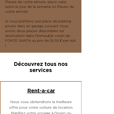
l'heure de votre arrivée. place varie
selon le jour de la semaine et l'heure de
votre arrivée.
Si vous préférez une place de parking
privée dans un garage couvert, nous
avons deux places disponibles sur
réservation dans l'immeuble voisin de
FONTE SANTA au prix de 15,00 € par nuit
!
Découvrez tous nos
services
Rent-a-car
Nous vous obtiendrons la meilleure
offre pour votre voiture de location.
Planifiez votre voyage à Douro ou