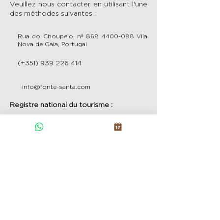
Veuillez nous contacter en utilisant l'une
des méthodes suivantes :
Rua do Choupelo, nº
868 4400-088
Vila
Nova de Gaia, Portugal
(+351)
939 226 414
info@fonte-santa.com
Registre national du tourisme :
121614 / AL
Le manoir de Fonte Santa est situé à
Rua do Choupelo, 868, à 550 m de
l'hôtel de ville de Gaia et de la station
correspondante sur la ligne jaune du
métro de Porto !