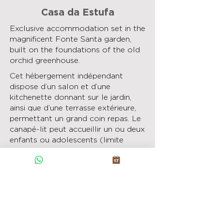
Casa da Estufa
Exclusive accommodation set in the
magnificent Fonte Santa garden,
built on the foundations of the old
orchid greenhouse.
Cet hébergement indépendant
dispose d’un salon et d’une
kitchenette donnant sur le jardin,
ainsi que d’une terrasse extérieure,
permettant un grand coin repas. Le
canapé-lit peut accueillir un ou deux
enfants ou adolescents (limite
d’âge 12 ans).
La kitchenette est équipée de tous
les appareils nécessaires pour
préparer tous les repas légers
nécessaires à des vacances en
famille.